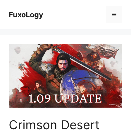
Skip
to
FuxoLogy
Menu
content
Crimson Desert