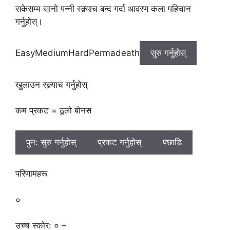
सकेसम्म सानो पन्नी स्क्र्याच बन्द गर्दा आवरण कला पहिचान
गर्नुहोस्।
EasyMediumHardPermadeath
सुरु गर्नुहोस्
खुलाउन स्क्र्याच गर्नुहोस्
कम प्रकट = ठूलो बोनस
पुन: सुरु गर्नुहोस्
प्रकट गर्नुहोस्
पछाडि
परिणामहरू
०
उच्च स्कोर: ० –