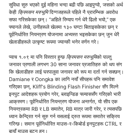
सुविधा सुरु भएको दुई महिना भन्दा बढी पछि आइपुग्यो, जसको अर्थ
केही
क्रिमसन मरुभूमि
दिग्गजहरूले पहिले नै प्रारम्भिक अवरोध
सफा गरिसकेका छन्। “अहिले रिम्याप गर्न धेरै ढिलो भयो,” एक
फ्यानले लेखे, उनीहरूले खेलमा १३० घण्टा बिताइसकेका छन् र
पूर्वनिर्धारित नियन्त्रण योजनामा ​​अभ्यस्त भइसकेका छन् जुन धेरै
खेलाडीहरूले उत्कृष्ट रूपमा ज्यान्की भनेर वर्णन गरे।
प्याच १.०९ मा पनि विस्तार हुन्छ
क्रिमसन मरुभूमि
को पाल्तु
जनावर प्रणाली लगभग 30 साना जनावर प्रजातिहरु को थप संग
कि खेलाडीहरु लाई घरपालुवा जनावर को रूप मा दर्ता गर्न सक्छन्।
Damiane र Oongka का लागि नयाँ सीपहरू पनि समावेश
गरिएका छन्, Kliff's Blinding Flash Finisher सँग मिल्ने
इनपुट आदेशहरू प्रयोग गरेर, ब्लाइन्डिङ फ्ल्याससँग गरिएको भारी
आक्रमण। पूर्वनिर्धारित नियन्त्रण योजना अन्तर्गत, यो सीप एक
नियन्त्रकमा RB र LB समातेर, RB मात्र जारी गरेर, र त्यसपछि
ध्यान केन्द्रित गर्न सुरु गर्न यसलाई द्रुत रूपमा समातेर सक्रिय
गरिन्छ। समान पूर्वनिर्धारित माउस-र-किबोर्ड इनपुटहरू CTRL र
बायाँ माउस बटन हुन्।