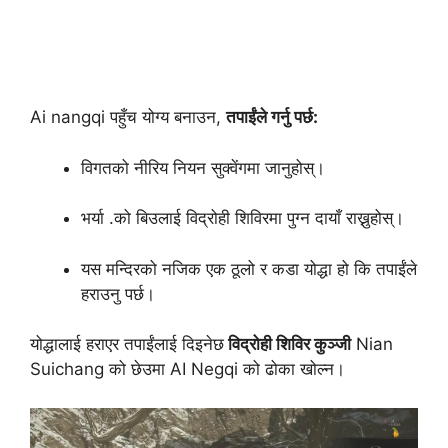
Ai nangqi पहुँच योग्य बनाउन,
तपाईंले गर्नु पर्छ:
विगतको नीरिय नियन सुक्वेंगमा जानुहोस्।
भर्या .को बिउलाई विद्रोही शिविरमा पुग्न दायाँ राख्नुहोस्।
यस मन्दिरको नजिक एक ठूलो र कडा योद्धा हो कि तपाईंले
हराउनु पर्छ।
योद्धालाई हराएर तपाईंलाई दिइनेछ
विद्रोही शिविर कुञ्जी
Nian
Suichang को छेउमा AI Negqi को ढोका खोल्न।