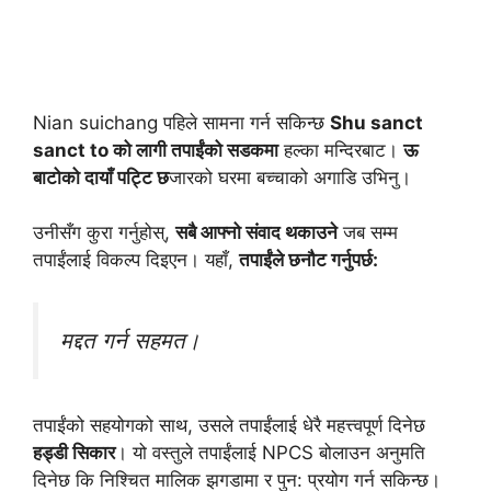
Nian suichang पहिले सामना गर्न सकिन्छ
Shu sanct
sanct to को लागी तपाईंको सडकमा
हल्का मन्दिरबाट।
ऊ
बाटोको दायाँ पट्टि छ
जारको घरमा बच्चाको अगाडि उभिनु।
उनीसँग कुरा गर्नुहोस्,
सबै आफ्नो संवाद थकाउने
जब सम्म
तपाईंलाई विकल्प दिइएन। यहाँ,
तपाईंले छनौट गर्नुपर्छ:
मद्दत गर्न सहमत।
तपाईंको सहयोगको साथ, उसले तपाईंलाई धेरै महत्त्वपूर्ण दिनेछ
हड्डी सिकार
। यो वस्तुले तपाईंलाई NPCS बोलाउन अनुमति
दिनेछ कि निश्चित मालिक झगडामा र पुन: प्रयोग गर्न सकिन्छ।