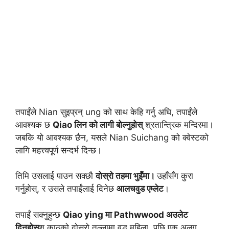
तपाईंले Nian सुइप्रन् ung को साथ केहि गर्नु अघि, तपाईंले
आवश्यक छ
Qiao लिन को लागी बोल्नुहोस्
श्रतान्त्रिक मन्दिरमा।
जबकि यो आवश्यक छैन, यसले Nian Suichang को क्वेस्टको
लागि महत्त्वपूर्ण सन्दर्भ दिन्छ।
तिमि उसलाई पाउन सक्छौ
दोस्रो तहमा भुइँमा।
उहाँसँग कुरा
गर्नुहोस्, र उसले तपाईंलाई दिनेछ
आलचवुड एम्लेट
।
तपाईं सक्नुहुन्छ
Qiao ying मा Pathwwood अउलेट
दिनुहोस्
शू काठको दोस्रो तल्लामा वृद्ध महिला, पछि एक अलग