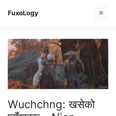
Skip
to
FuxoLogy
Menu
content
Wuchchng: खसेको