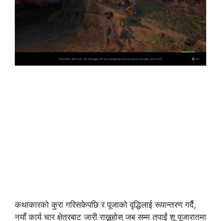
कथाकारको कुरा गरिसकेपछि र पूजाको वृद्धिलाई रूपान्तरण गर्दै,
नयाँ कार्य चार क्षेत्रबाट जारी राख्नुहोस् जब सम्म तपाईं शू पूजारातमा