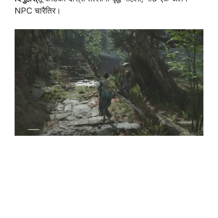
NPC चारैतिर।