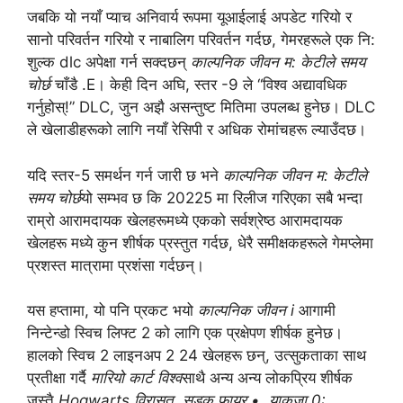
जबकि यो नयाँ प्याच अनिवार्य रूपमा यूआईलाई अपडेट गरियो र
सानो परिवर्तन गरियो र नाबालिग परिवर्तन गर्दछ, गेमरहरूले एक नि:
शुल्क dlc अपेक्षा गर्न सक्दछन्
काल्पनिक जीवन म: केटीले समय
चोर्छ
चाँडै .E। केही दिन अघि, स्तर -9 ले “विश्व अद्यावधिक
गर्नुहोस्!” DLC, जुन अझै असन्तुष्ट मितिमा उपलब्ध हुनेछ। DLC
ले खेलाडीहरूको लागि नयाँ रेसिपी र अधिक रोमांचहरू ल्याउँदछ।
यदि स्तर-5 समर्थन गर्न जारी छ भने
काल्पनिक जीवन म: केटीले
समय चोर्छ
यो सम्भव छ कि 20225 मा रिलीज गरिएका सबै भन्दा
राम्रो आरामदायक खेलहरूमध्ये एकको सर्वश्रेष्ठ आरामदायक
खेलहरू मध्ये कुन शीर्षक प्रस्तुत गर्दछ, धेरै समीक्षकहरूले गेमप्लेमा
प्रशस्त मात्रामा प्रशंसा गर्दछन्।
यस हप्तामा, यो पनि प्रकट भयो
काल्पनिक जीवन i
आगामी
निन्टेन्डो स्विच लिफ्ट 2 को लागि एक प्रक्षेपण शीर्षक हुनेछ।
हालको स्विच 2 लाइनअप 2 24 खेलहरू छन्, उत्सुकताका साथ
प्रतीक्षा गर्दै
मारियो कार्ट विश्व
साथै अन्य अन्य लोकप्रिय शीर्षक
जस्तै
Hogwarts विरासत
,
सडक फायर •
,
याकुजा 0: