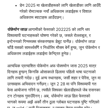
डेन 2025 मा खेलाडीहरूको लागि खेलाडीका लागि आउँदै
गरेको रोमाञ्चक नयाँ अधिकतम लडाईहरू र विशाल
अधिकतम ब्याटाहरू आउँदछन्।
पोकेमोन जाऊ
आगामीको फेस्तको 202225 को लागि थप
विश्वव्यापी घटनाहरूको घोषणा गरेको छ, जसले रोल्लाबूज, र
इन्टेननको गिग्ममक्स संस्करणहरू डेबुट पार्नेछ।
पोकेमोन जाऊ
चाँडै यसको सामर्थ्यसँगै र निर्धारिम मौसम बेर्ने हुन्छ, जुन पोकेमोन र
अधिकतम लडाईहरू लडाईमा केन्द्रित हुनेछ।
अत्यधिक प्रत्याशित पोकेमोन अफ पोक्स्मोन जास 2025 मात्र
दिनहरू हुन्छन् किनकि ओसाकाले ढिलामा पहिलो भाषा घटनाको
लागि तयारी गर्दछ। दुई अन्य स्थानहरू, जर्सी शहर र पेरिस, जुन मा
उत्सवहरू अभिवादन गर्नेछन्। जून 2 28 मा पनि विश्वव्यापी गत
फेस आयोजना गरिने छ, त्यसैले विश्वका खेलाडीहरूले जेब रासनका
टन टोनहरू गुमाउँदैनन्। अब,
पोकेमोन जाऊ
हिल फेस्तको
भागको रूपमा अझै अर्को तीन ठूला ग्लोबल घटनाहरू पुष्टि गरिएको
छ, ज wild ्गली भिडन्तहरू, र म्याक्स डेम्प्स प्रयोग गरेर।