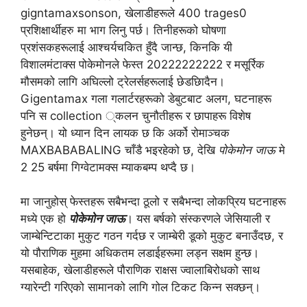
gigntamaxsonson, खेलाडीहरूले 400 trages0
प्रशिक्षार्थीहरु मा भाग लिनु पर्छ। तिनीहरूको घोषणा
प्रशंसकहरूलाई आश्चर्यचकित हुँदै जान्छ, किनकि यी
विशालमंटाक्स पोकेमोनले फेस्त 20222222222 र मसूर्रिक
मौसमको लागि अघिल्लो ट्रेलर्सहरूलाई छेडछािदैन।
Gigentamax गला गलार्टरहरूको डेबुटबाट अलग, घटनाहरू
पनि स collection ्कलन चुनौतीहरू र छापाहरू विशेष
हुनेछन्। यो ध्यान दिन लायक छ कि अर्को रोमाञ्चक
MAXBABABALING चाँडै भइरहेको छ, देखि
पोकेमोन जाऊ
मे
2 25 बर्षमा गिग्वेटामक्स म्याकबम्प थप्दै छ।
मा जानुहोस् फेस्तहरू सबैभन्दा ठूलो र सबैभन्दा लोकप्रिय घटनाहरू
मध्ये एक हो
पोकेमोन जाऊ
। यस बर्षको संस्करणले जेसियाली र
जाम्बेन्टिटाका मुकुट गठन गर्दछ र जाम्बेरी डूको मुकुट बनाउँदछ, र
यो पौराणिक मुहमा अधिकतम लडाईहरूमा लड्न सक्षम हुन्छ।
यसबाहेक, खेलाडीहरूले पौराणिक राक्षस ज्वालाबिरोधको साथ
ग्यारेन्टी गरिएको सामानको लागि गोल टिकट किन्न सक्छन्।