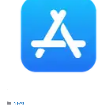
Categories
News