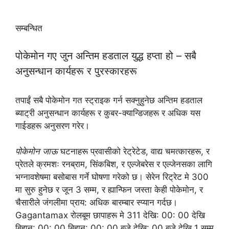
सम्बन्धित
पोकेमोन गए जुन अन्तिम हडताल युद्ध हप्ता हो – सबै
अनुसन्धान कार्यहरू र पुरस्कारहरू
तपाईं सबै पोकेमोन गत स्ट्राइक गर्न सक्नुहुनेछ अन्तिम हडताल
ब्याट्री अनुसन्धान कार्यहरू र कुबर-क्यान्डिजहरू र अधिक यस
गाईडहरू अनुसरण गरेर।
पोकेमोन जाऊ
घटनाहरू प्रवासीको रेट्रेटेड, वाद्य चमत्कारहरू, र
प्रेतले क्रमशः रनब्राम, सिंकबिश, र एल्जेबरेस र एल्जेनसका लागि
भग्नावशेषमा बसोबास गर्ने घोषणा गरेको छ। सेरेन रिट्रेट मे 300
मा सुरु हुनेछ र जून 3 सम्म, र ह्यान्फिन जस्ता केही पोकेमोन, र
चैसारीले जंगलीमा प्राय: अधिक बारम्बार स्प्यान गर्दछ।
Gagantamax रोलबूम छापाहरू मे 311 देखि: 00: 00 देखि
बिहान: 00: 00 बिहान: 00: 00 बजे देखि: 00 बजे देखि 1 सम्म