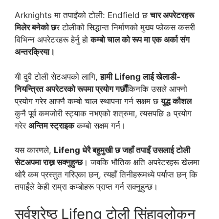
Arknights मा तपाईंको टोली: Endfield छ
चार अपरेटरहरू
मिलेर बनेको छ
र टोलीको सिद्धान्त निर्माणको मुख्य फोकस कसरी
विभिन्न अपरेटरहरू हेर्नु हो
कम्बो चाल को रूप मा एक अर्का संग
अन्तरक्रिया।
यी दुवै टोली सेटअपको लागि,
हामी Lifeng लाई खेलाडी-
नियन्त्रित अपरेटरको रूपमा प्रयोग गर्छौं
किनकि उसले आफ्नो
प्रयोग गरेर आफ्नै कम्बो चाल स्थापना गर्न सक्षम छ
युद्ध कौशल
कुनै पूर्व कमजोरी स्ट्याक नभएको शत्रुमा, त्यसपछि a प्रयोग
गरेर
अन्तिम स्ट्राइक
कम्बो सक्षम गर्न।
यस कारणले,
Lifeng धेरै बहुमुखी छ जहाँ तपाइँ उसलाई टोली
सेटअपमा राख्न सक्नुहुन्छ
। जबकि भौतिक क्षति अपरेटरहरू खेलमा
थोरै कम प्रस्तुत गरिएका छन्, त्यहाँ तिनीहरूमध्ये पर्याप्त छन् कि
तपाईंले केही राम्रा कम्बोहरू प्राप्त गर्न सक्नुहुन्छ।
सर्वश्रेष्ठ Lifeng टोली सिंहावलोकन