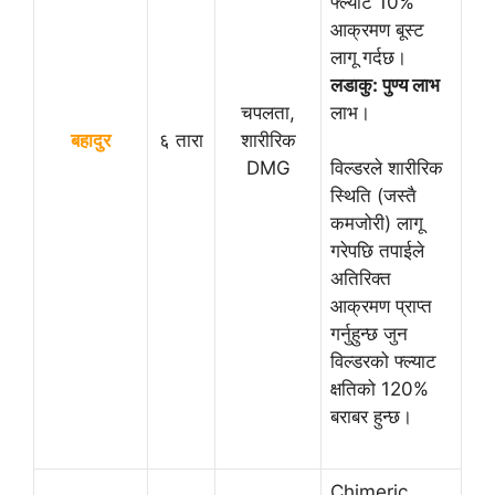
फ्ल्याट 10%
आक्रमण बूस्ट
लागू गर्दछ।
लडाकु: पुण्य लाभ
चपलता,
लाभ।
बहादुर
६ तारा
शारीरिक
DMG
विल्डरले शारीरिक
स्थिति (जस्तै
कमजोरी) लागू
गरेपछि तपाईले
अतिरिक्त
आक्रमण प्राप्त
गर्नुहुन्छ जुन
विल्डरको फ्ल्याट
क्षतिको 120%
बराबर हुन्छ।
Chimeric