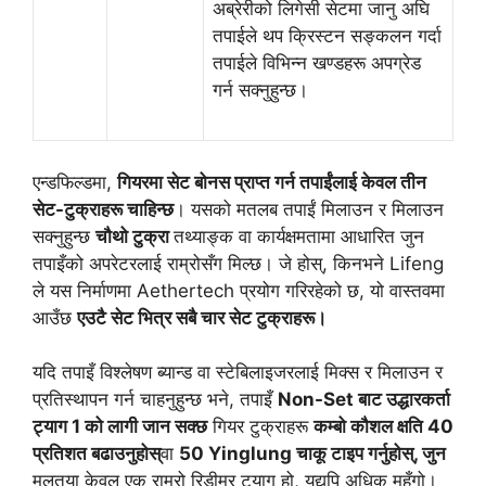
अब्रेरीको लिगेसी सेटमा जानु अघि
तपाईले थप क्रिस्टन सङ्कलन गर्दा
तपाईले विभिन्न खण्डहरू अपग्रेड
गर्न सक्नुहुन्छ।
एन्डफिल्डमा,
गियरमा सेट बोनस प्राप्त गर्न तपाईंलाई केवल तीन
सेट-टुक्राहरू चाहिन्छ
। यसको मतलब तपाईं मिलाउन र मिलाउन
सक्नुहुन्छ
चौथो टुक्रा
तथ्याङ्क वा कार्यक्षमतामा आधारित जुन
तपाइँको अपरेटरलाई राम्रोसँग मिल्छ। जे होस्, किनभने Lifeng
ले यस निर्माणमा Aethertech प्रयोग गरिरहेको छ, यो वास्तवमा
आउँछ
एउटै सेट भित्र सबै चार सेट टुक्राहरू।
यदि तपाइँ विश्लेषण ब्यान्ड वा स्टेबिलाइजरलाई मिक्स र मिलाउन र
प्रतिस्थापन गर्न चाहनुहुन्छ भने, तपाइँ
Non-Set बाट उद्धारकर्ता
ट्याग 1 को लागी जान सक्छ
गियर टुक्राहरू
कम्बो कौशल क्षति 40
प्रतिशत बढाउनुहोस्
वा
50 Yinglung चाकू टाइप गर्नुहोस्, जुन
मूलतया केवल एक राम्रो रिडीमर ट्याग हो, यद्यपि अधिक महँगो।