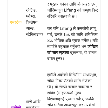
र प्रहार गर्नका लागि बोनसहरू छन्
प्लेटिङ,
जोखिम
जुन Lifeng को सम्पूर्ण किट
ग्लोभ्स,
वरिपरि बनाइएको छ।
एथरटेक
विश्लेषण
ब्यान्ड,
जब पनि Lifeng ले कमजोरी लागू
स्टेबिलाइजर
गर्छ, उसले 15s को लागि अतिरिक्त
8% भौतिक क्षति प्राप्त गर्नेछ। यदि
तपाईंले स्ट्याक गर्नुभयो भने
जोखिम
को चार स्ट्याक
दुश्मनमा, यो बोनस
दोब्बर हुन्छ।
हामीले अब्रेको लिगेसीमा आधारभूत,
सीधा गियर सेटको लागि रोजेका
छौं। यो सेटले फ्ल्याट चपलता र
शक्ति (लाइफङको मुख्य
विशेषताहरू) प्रदान गर्दछ, जबकि
भारी आर्मर,
सीप क्षतिमा आधारभूत तर उपयोगी
अबुरेको
गन्टलेट्स,