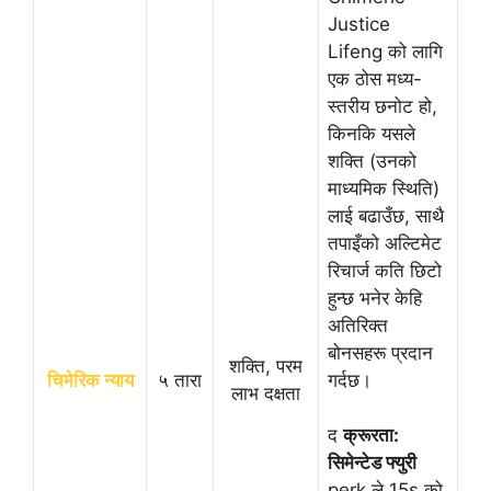
Justice
Lifeng को लागि
एक ठोस मध्य-
स्तरीय छनोट हो,
किनकि यसले
शक्ति (उनको
माध्यमिक स्थिति)
लाई बढाउँछ, साथै
तपाइँको अल्टिमेट
रिचार्ज कति छिटो
हुन्छ भनेर केहि
अतिरिक्त
बोनसहरू प्रदान
शक्ति, परम
चिमेरिक न्याय
५ तारा
गर्दछ।
लाभ दक्षता
द
क्रूरता:
सिमेन्टेड फ्युरी
perk ले 15s को