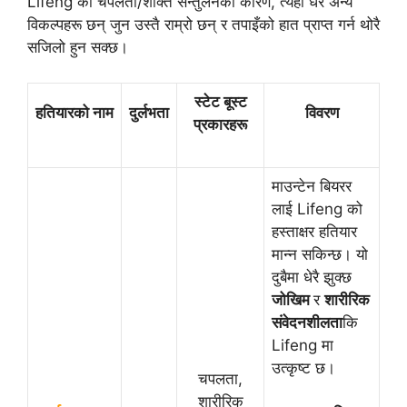
Lifeng को चपलता/शक्ति सन्तुलनको कारण, त्यहाँ धेरै अन्य
विकल्पहरू छन् जुन उस्तै राम्रो छन् र तपाइँको हात प्राप्त गर्न थोरै
सजिलो हुन सक्छ।
स्टेट बूस्ट
हतियारको नाम
दुर्लभता
विवरण
प्रकारहरू
माउन्टेन बियरर
लाई Lifeng को
हस्ताक्षर हतियार
मान्न सकिन्छ। यो
दुबैमा धेरै झुक्छ
जोखिम
र
शारीरिक
संवेदनशीलता
कि
Lifeng मा
उत्कृष्ट छ।
चपलता,
शारीरिक