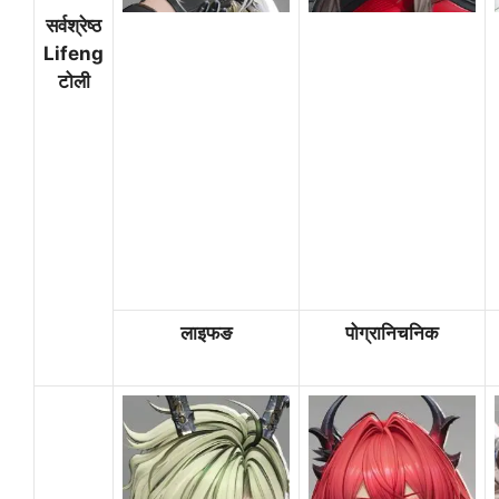
सर्वश्रेष्ठ
Lifeng
टोली
लाइफङ
पोग्रानिचनिक