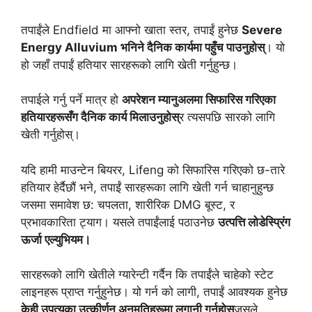
तपाईंले Endfield मा आफ्नो खाता स्तर, तपाईं हुनेछ
Severe
Energy Alluvium भनिने दैनिक कार्यमा पहुँच पाउनुहोस्
। यो
हो जहाँ तपाईं हतियार सारहरूको लागि खेती गर्नुहुन्छ।
तपाईले गर्नु पर्ने मात्र हो
अपरेशन म्यानुअलमा सिफारिस गरिएका
हतियारहरूसँग दैनिक कार्य मिलाउनुहोस्
र त्यसपछि सारको लागि
खेती गर्नुहोस्।
यदि हामी माउन्टेन बियरर, Lifeng को सिफारिस गरिएको छ-तारे
हतियार हेर्दैछौं भने, तपाईं सारहरूका लागि खेती गर्न चाहानुहुन्छ
जसमा समावेश छ: चपलता, शारीरिक DMG बूस्ट, र
प्रभावकारिता ट्याग। यसले तपाईंलाई पठाउनेछ
उत्पत्ति लोडेस्प्रिंग
ऊर्जा एल्युभियम।
सारहरूको लागि खेतीले ग्यारेन्टी गर्दैन कि तपाईंले चाहेको स्टेट
लाइनहरू प्राप्त गर्नुहुनेछ। यो गर्न को लागी, तपाईं आवश्यक हुनेछ
केही उपत्यका उत्कीर्णन अनुमतिहरूमा लगानी गर्नुहोस्
जसले