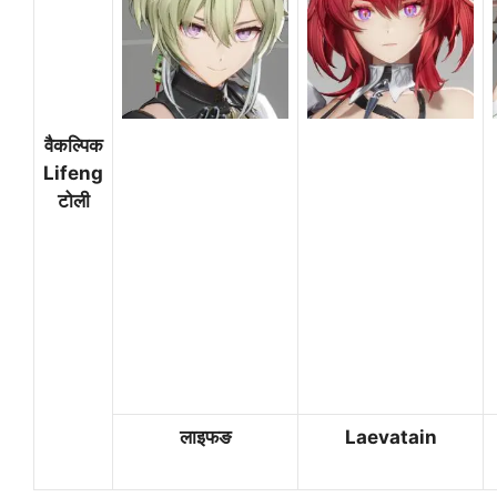
वैकल्पिक
Lifeng
टोली
लाइफङ
Laevatain