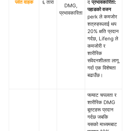
पर्वत वाहक
६ तारा
द
प्रभावकारिता:
DMG,
पहाडको वजन
प्रभावकारिता
perk ले कमजोर
शत्रुहरूलाई थप
20% क्षति प्रदान
गर्दछ, Lifeng ले
कमजोरी र
शारीरिक
संवेदनशीलता लागू
गर्दा एक विशेषता
बढाउँछ।
फ्ल्याट चपलता र
शारीरिक DMG
बूस्टहरू प्रदान
गर्दछ जबकि
यसको माध्यमबाट