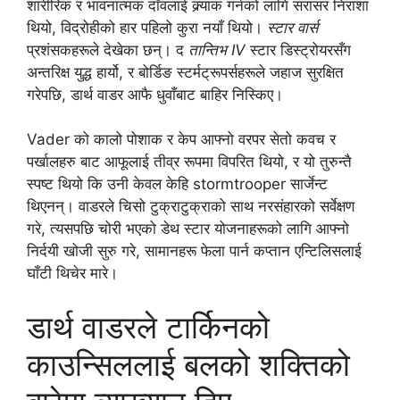
शारीरिक र भावनात्मक दाँवलाई क्र्याक गर्नको लागि सरासर निराशा
थियो, विद्रोहीको हार पहिलो कुरा नयाँ थियो।
स्टार वार्स
प्रशंसकहरूले देखेका छन्। द
तान्तिभ IV
स्टार डिस्ट्रोयरसँग
अन्तरिक्ष युद्ध हार्यो, र बोर्डिङ स्टर्मट्रूपर्सहरूले जहाज सुरक्षित
गरेपछि, डार्थ वाडर आफै धुवाँबाट बाहिर निस्किए।
Vader को कालो पोशाक र केप आफ्नो वरपर सेतो कवच र
पर्खालहरु बाट आफूलाई तीव्र रूपमा विपरित थियो, र यो तुरुन्तै
स्पष्ट थियो कि उनी केवल केहि stormtrooper सार्जेन्ट
थिएनन्। वाडरले चिसो टुक्राटुक्राको साथ नरसंहारको सर्वेक्षण
गरे, त्यसपछि चोरी भएको डेथ स्टार योजनाहरूको लागि आफ्नो
निर्दयी खोजी सुरु गरे, सामानहरू फेला पार्न कप्तान एन्टिलिसलाई
घाँटी थिचेर मारे।
डार्थ वाडरले टार्किनको
काउन्सिललाई बलको शक्तिको