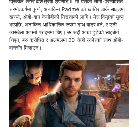
प्रिक्वेल
स्टार वार्स
त्रयी एपिसोड III मा यसको लामो-प्रत्याशित
चरमोत्कर्षमा पुग्यो, अनाकिन Padmé को खातिर डार्क साइडमा
खस्यो, ओबी-वान केनोबीको निराशाको लागि। मेस विन्डुको मृत्यु
भएपछि, अनाकिन आधिकारिक रूपमा डार्थ वाडर बने, र उनी
त्यसबेला आफ्नो प्राइममा थिए। ऊ अझै आधा टुटेको साइबोर्ग
थिएन, बरु क्रोधित र अलमलमा 20-केही स्कोरको साथ ओबी-
वानसँग मिलाउन।