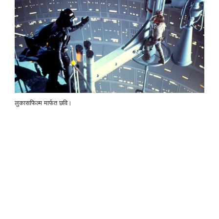
लुकासफिल्म मार्फत छवि।