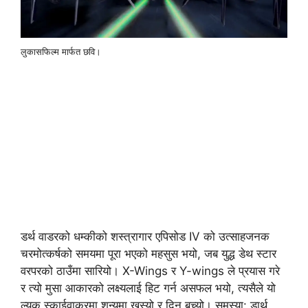
लुकासफिल्म मार्फत छवि।
डर्थ वाडरको धम्कीको शस्त्रागार एपिसोड IV को उत्साहजनक
चरमोत्कर्षको समयमा पूरा भएको महसुस भयो, जब युद्ध डेथ स्टार
वरपरको ठाउँमा सारियो। X-Wings र Y-wings ले प्रयास गरे
र त्यो मुसा आकारको लक्ष्यलाई हिट गर्न असफल भयो, त्यसैले यो
ल्यूक स्काईवाकरमा शून्यमा खस्यो र दिन बच्यो। समस्या: डार्थ