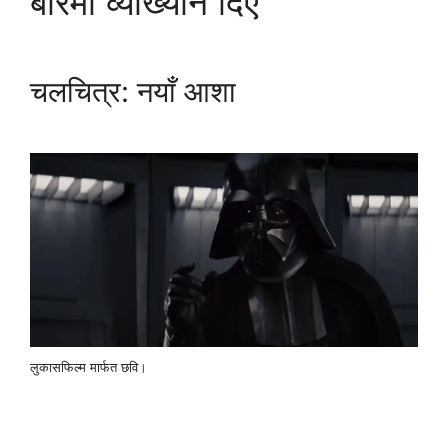
बारेमा व्याख्यान दिए
चलचित्र: नयाँ आशा
लुकासफिल्म मार्फत छवि।