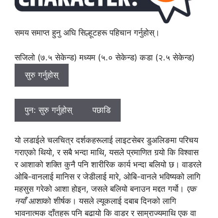
समय समाप्त हुनु अघि सिल्हूटहरू पहिचान गर्नुहोस्।
सजिलो (७.५ सेकेन्ड) मध्यम (५.० सेकेन्ड) कडा (२.५ सेकेन्ड)
सुरु गर्नुहोस्
पुन: सुरु गर्नुहोस्
पछाडि
यो लडाईले चलचित्र दर्शकहरूलाई लाइटसेबर डुअलिङमा परिचय
गराएको थियो, र सबै भन्दा माथि, यसले प्रमाणित गर्‍यो कि विश्वास
र आशाको शक्ति कुनै पनि शारीरिक कार्य भन्दा बलियो छ। वाडरले
ओबि-वानलाई मानिस र जेडीलाई मारे, ओबि-वानले भविष्यको लागि
महसुस गरेको आशा होइन, जसले बलियो बनाउन मद्दत गर्यो।
एक
नयाँ आशा
को शीर्षक। यसले ल्यूकलाई दबाब दिनको लागि
भावनात्मक दाँतहरू पनि बढायो कि वाडर र साम्राज्यमाथि एक वा