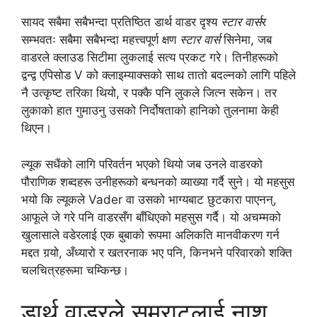
सायद सबैमा सबैभन्दा प्रतिष्ठित डार्थ वाडर दृश्य
स्टार वार्स
र
सम्भवतः सबैमा सबैभन्दा महत्त्वपूर्ण क्षण
स्टार वार्स
सिनेमा, जब
वाडरले क्लाउड सिटीमा लुकलाई सत्य प्रकट गरे। तिनीहरूको
द्वन्द्व एपिसोड V को क्लाइम्याक्सको साथ तातो बदल्नको लागि पहिले
नै उत्कृष्ट तरिका थियो, र पक्कै पनि लुकले जित्न सकेन। तर
लुकाको हात गुमाउनु उसको निर्दोषताको हानिको तुलनामा केही
थिएन।
ल्यूक सधैंको लागि परिवर्तन भएको थियो जब उनले वाडरको
पौराणिक शब्दहरू उनीहरूको बन्धनको व्याख्या गर्दै सुने। यो महसुस
भयो कि ल्यूकले Vader वा उसको भाग्यबाट छुटकारा पाएनन्,
आफूले जे गरे पनि वाडरसँग बाँधिएको महसुस गर्दै। यो अचम्मको
खुलासाले वडेरलाई एक बुबाको रूपमा अलिकति मानवीकरण गर्न
मद्दत गर्‍यो, अँध्यारो र खतरनाक भए पनि, किनभने परिवारको शक्ति
चलचित्रहरूमा चम्किन्छ।
डार्थ वाडरले सम्राटलाई नाश