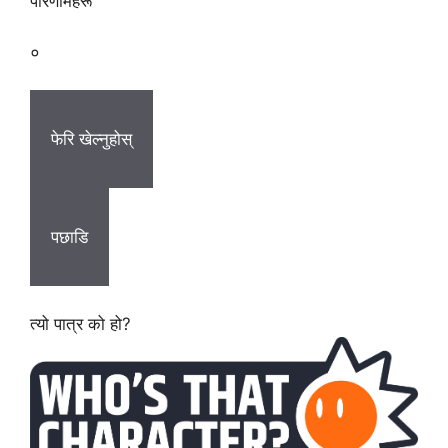
परिणामहरू
०
फेरि खेल्नुहोस्
पछाडि
त्यो पात्र को हो?