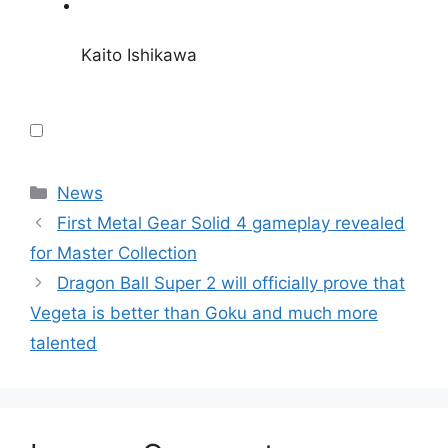
Kaito Ishikawa
Categories
News
First Metal Gear Solid 4 gameplay revealed
for Master Collection
Dragon Ball Super 2 will officially prove that
Vegeta is better than Goku and much more
talented