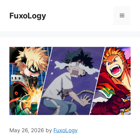
Skip
to
FuxoLogy
Menu
content
May 26, 2026
by
FuxoLogy