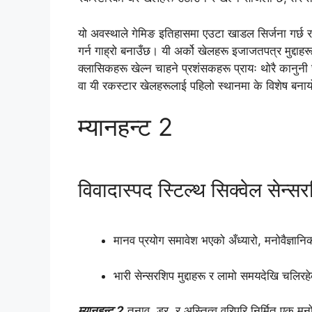
यो अवस्थाले गेमिङ इतिहासमा एउटा खाडल सिर्जना गर्छ र 
गर्न गाह्रो बनाउँछ। यी अर्को खेलहरू इजाजतपत्र मुद्द
क्लासिकहरू खेल्न चाहने प्रशंसकहरू प्रायः थोरै कानुनी
वा यी रकस्टार खेलहरूलाई पहिलो स्थानमा के विशेष बनायो भ
म्यानहन्ट 2
विवादास्पद स्टिल्थ सिक्वेल सेन्स
मानव प्रयोग समावेश भएको अँध्यारो, मनोवैज्ञान
भारी सेन्सरशिप मुद्दाहरू र लामो समयदेखि चल
म्यानहन्ट 2
तनाव, डर, र अस्तित्व वरिपरि निर्मित एक मनो