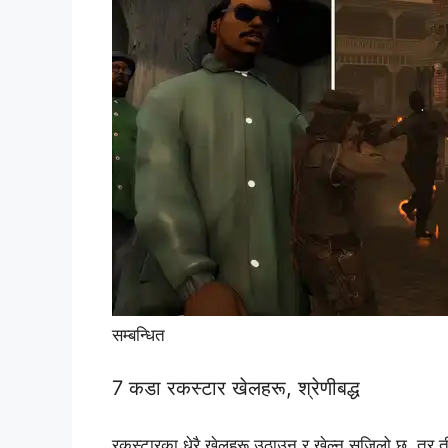
सम्बन्धित
7 कडा रकस्टार खेलहरू, श्रेणीबद्ध
रकस्टारका धेरै खेलहरू उठाउन र खेल्न सजिलो छ, तर ती