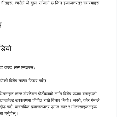
त गीतहरू, त्यसैले यो बुझ्न सजिलो छ किन इजाजतपत्र समस्याहरू
स
डियो
इट क्लब: लस एन्जलस।
ोको विशेष नक्सा फिचर गर्दछ।
मिडनाइट क्लब
प्लेस्टेशन पोर्टेबलको लागि विशेष रूपमा बनाइएको
यान्डहेल्ड उपकरणमा जीवित राख्ने विचार थियो। जस्तै, कोर गेमप्ले
ड गर्दा, वास्तविक इजाजतपत्र प्राप्त कार र मोटरसाइकलहरू
ा गर्नुहोस्।