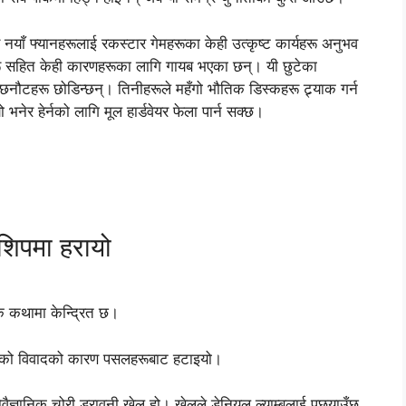
नयाँ फ्यानहरूलाई रकस्टार गेमहरूका केही उत्कृष्ट कार्यहरू अनुभव
ाहरू सहित केही कारणहरूका लागि गायब भएका छन्। यी छुटेका
 छनौटहरू छोडिन्छन्। तिनीहरूले महँगो भौतिक डिस्कहरू ट्र्याक गर्न
नेर हेर्नको लागि मूल हार्डवेयर फेला पार्न सक्छ।
रशिपमा हरायो
िक कथामा केन्द्रित छ।
िरहेको विवादको कारण पसलहरूबाट हटाइयो।
वैज्ञानिक चोरी डरावनी खेल हो। खेलले डेनियल ल्याम्बलाई पछ्याउँछ,