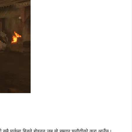
 सबै पार्कमा हिड्ने होइनन् जब यो समग्र चुनौतीको कुरा आउँछ।